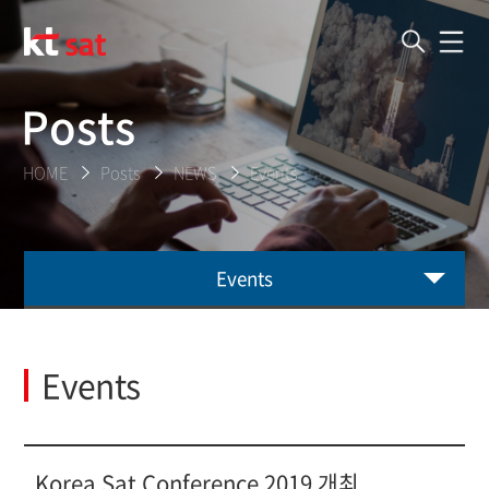
Posts
HOME
Posts
NEWS
Events
Events
Events
Korea Sat Conference 2019 개최